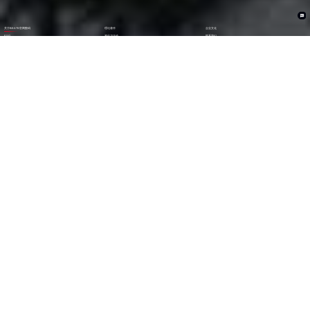
关于BEATS官网数码
理论著作
企业文化
ESG
资讯与活动
联系我们
加入我们
1282
6000
+亿
+
全年营收 (2024)
员工数量
2600
30000
+
+
技术人员数量
渠道生态伙伴
300
123
+
第
位
技术生态伙伴
《财富》中国上市公司
500强(2023)
79
38
第
位
第
位
中国民营企业
《财富》最受赞赏
500强(2023)
中国公司
29
AA
第
位
级
福布斯中国
Wind ESG评级
数字经济100强