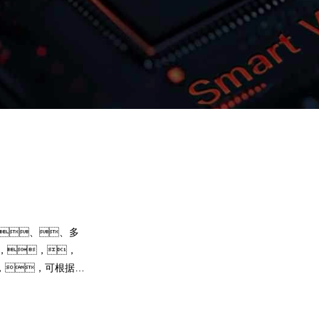
BEATS官网问学
智算基础设施
算力调度加速
智算中心
国内外主流模型一键调用
企业私有模型高效微调训练
、、、多
提供40+基础大模型，，可根据业务需求
，，，
用，，尝试最佳实践效果。
，，可根据模
BEATS官网问学提供完整私有模型微调训练工具
性调
集，，，帮助企业定制专属大模
预约专家咨询
下载BEATS官网问学介绍
力GPU使用效
型，，，，解决模型应用准