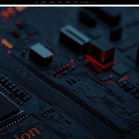
首页
产品及服务
行业解决方案
合作伙伴
投资者关系
关于我们
中
EN