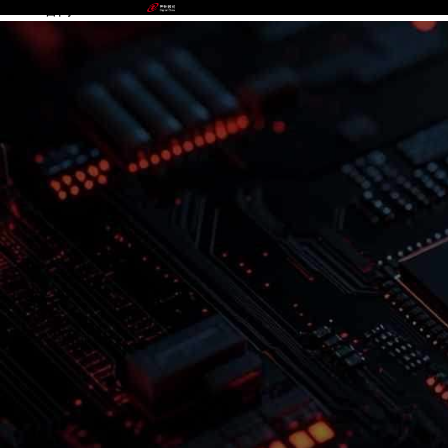
BEATS官网