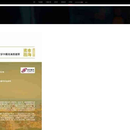
首页
产品及服务
行业解决方案
合作伙伴
投资者关系
关于我们
中
EN