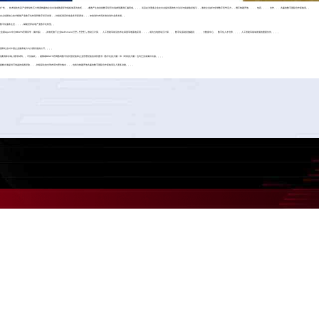
、、技术领先性及产业带动性五大维度构建的企业出海成熟度评价指标体系为依托，，，遴选产生的首批数字经济出海典型案例汇编而成。。。。其旨在为更多企业走出去提供系统性方法论与实操路径指引，，激发企业参与全球数字竞争活力，，携手构建开放、、、、包容、、、、合作、、、共赢的数字国际合作新格局。。
技和自主创新核心技术赋能产业数字化转型和数字经济发展，，持续拓展高价值业务和新赛道，，，加速海外布局并推动海外业务发展。。
数字化服务生态，，，，赋能世界各地产业数字化转型。。
ATS官网问学（海外版），，并依托旗下企业GoPomelo，，推动云计算、、人工智能等前沿技术在泰国等地落地应用，，，，成为当地推动云计算、、、数字化基础设施建设、、、、大数据中心、、数字化人才培养、、、、人工智能等领域发展的重要伙伴。。。。
际社会对中国企业服务能力与方案价值的认可。。。。
全球顶尖商学院案例库并纳入教学材料。。不仅如此，，凝聚着BEATS官网数码数字化转型经验和企业管理经验的系列图书《数字化的力量》和《时间的力量》也均已完成海外出版。。。。
帆出海提供可借鉴的实践经验，，，持续深化的全球布局与理念输出，，，也将为构建开放共赢的数字国际合作新格局注入更多动能。。。。